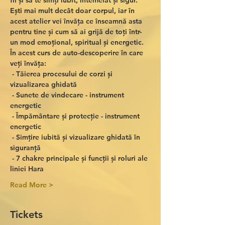
fii și să te simți iubit, întemeiat și sigur. 
Ești mai mult decât doar corpul, iar în 
acest atelier vei învăța ce înseamnă asta 
pentru tine și cum să ai grijă de toți într-
un mod emoțional, spiritual și energetic. 
În acest curs de auto-descoperire în care 
veți învăța:
 - Tăierea procesului de corzi și 
vizualizarea ghidată
 - Sunete de vindecare - instrument 
energetic
 - Împământare și protecție - instrument 
energetic
 - Simțire iubită și vizualizare ghidată în 
siguranță
 - 7 chakre principale și funcții și roluri ale 
liniei Hara
Read More >
Tickets