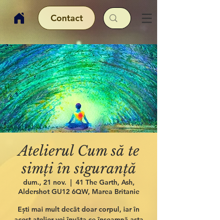
Contact
Atelierul Cum să te
simți în siguranță
dum., 21 nov.
  |  
41 The Garth, Ash,
Aldershot GU12 6QW, Marea Britanie
Ești mai mult decât doar corpul, iar în
acest atelier vei învăța ce înseamnă asta