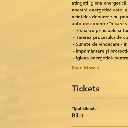
atingeți igiena energetică.
noastră energetică este l
neînțeles deoarece nu poat
auto-descoperire în care ve
 - 7 chakre principale și fun
 - Tăierea procesului de co
 - Sunete de vindecare - i
 - Împământare și protecți
 - Igiena energetică pentru 
Read More >
Tickets
Tipul biletului
Bilet