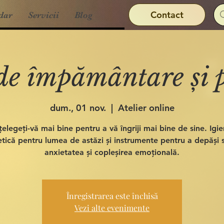
Contact
dar
Servicii
Blog
 de împământare și p
dum., 01 nov.
  |  
Atelier online
țelegeți-vă mai bine pentru a vă îngriji mai bine de sine. Igi
tică pentru lumea de astăzi și instrumente pentru a depăși s
anxietatea și copleșirea emoțională.
Înregistrarea este închisă
Vezi alte evenimente