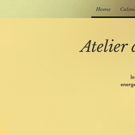
Home
Calen
Atelier
În
energe