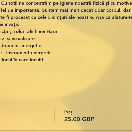
 Cu toții ne concentrăm pe igiena noastră fizică și cu motive
a fel de importantă. Suntem mai mult decât doar corpul, dar
e fi procesat cu cele 5 simțuri ale noastre. Așa că alătură-t
i învăța:
cții și roluri ale liniei Hara
rzi și vizualizare
nstrument energetic
e - instrument energetic
locul în care locuiți.
Preț
25,00 GBP