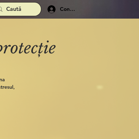
Conectează-te
rotecție
ena
tresul,