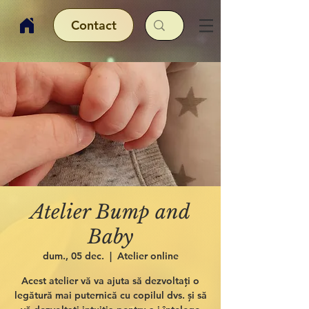
Contact
Atelier Bump and
Baby
dum., 05 dec.
  |  
Atelier online
Acest atelier vă va ajuta să dezvoltați o
legătură mai puternică cu copilul dvs. și să