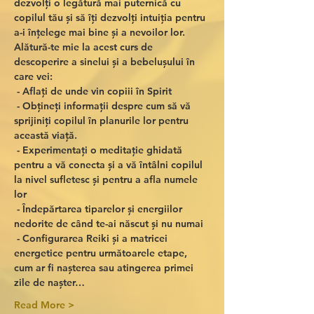
dezvolți o legătură mai puternică cu 
copilul tău și să îți dezvolți intuiția pentru 
a-i înțelege mai bine și a nevoilor lor. 
Alătură-te mie la acest curs de 
descoperire a sinelui și a bebelușului în 
care vei:
 - Aflați de unde vin copiii în Spirit
 - Obțineți informații despre cum să vă 
sprijiniți copilul în planurile lor pentru 
această viață.
 - Experimentați o meditație ghidată 
pentru a vă conecta și a vă întâlni copilul 
la nivel sufletesc și pentru a afla numele 
lor
 - Îndepărtarea tiparelor și energiilor 
nedorite de când te-ai născut și nu numai
 - Configurarea Reiki și a matricei 
energetice pentru următoarele etape, 
cum ar fi nașterea sau atingerea primei 
zile de nașter…
Read More >