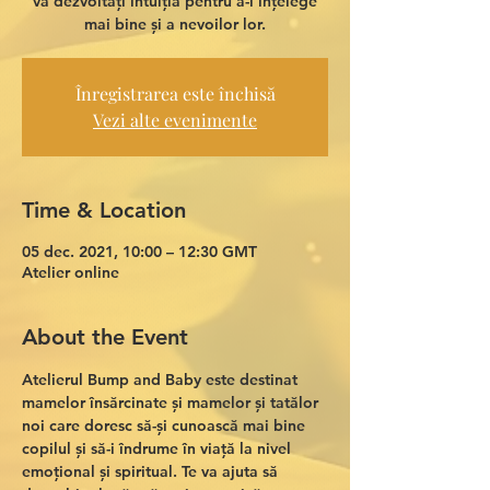
vă dezvoltați intuiția pentru a-i înțelege
mai bine și a nevoilor lor.
Înregistrarea este închisă
Vezi alte evenimente
Time & Location
05 dec. 2021, 10:00 – 12:30 GMT
Atelier online
About the Event
Atelierul Bump and Baby
 este destinat 
mamelor însărcinate și mamelor și tatălor 
noi care doresc să-și cunoască mai bine 
copilul și să-i îndrume în viață la nivel 
emoțional și spiritual. Te va ajuta să 